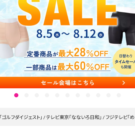
整体ショー
整体パンツ
M
レ
新感
ツ
ZERO
を安
E
ン
YOMOGI+
Botanic
N
ヌ
ヨモギ×骨盤
ヨモギ×骨盤
整体ショーツ
整体
新
骨
ケア
ケア
WARM
SLE
感
盤
GUIN
GUIN
ぬくもり骨盤ケア
覚
底
寝な
-
-
ゴ
筋
整体レギン
整体ショー
SEAT
NECK
ル
サ
ス
ツ
-
-
フ
ポ
SLEEPlus
はくだけ骨盤
（グイ
(グイ
パ
ー
ケア
寝ながら骨盤
ンシ
ン ネ
ン
ト
ケア
ート）
ック)
ツ
腰もお
つらい
尻もラ
首肩の
クラク
痛みに
刊「ゴルフダイジェスト」 / テレビ東京「なないろ日和」 / フジテレビ「めざ
敷くだ
美姿
け
勢ベ