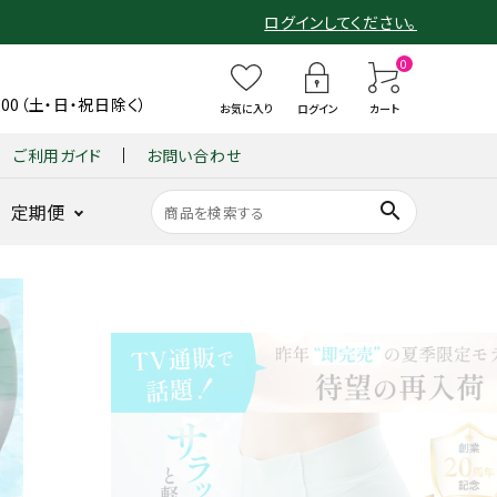
ログインしてください。
0
6:00（土・日・祝日除く）
お気に入り
ログイン
カート
ご利用ガイド
お問い合わせ
search
定期便
ショーツ
整体パンツ
B
整
整体ショー
整
仙骨
B
整体ショーツ
BX GOLF
整体パンツ
GUIN
整
ンヌ
ZERO Botanic
X
体
ツ
体
クッシ
X
YOMOGI+
for MEN
ZERO W
-
体
G
シ
モレンヌ
シ
ョン
G
BACK
シ
底筋サポート
ヨモギ×骨盤ケア
ヨモギ×骨盤ケア
新感覚ゴルフパン
耐久性と動き
O
ョ
ョ
『仙
O
-
ョ
骨盤底筋サポ
ツ
を追求
LF
ー
ー
律』
LF
(グイ
ー
ート
GOLF
L
ツ
ツ
fo
整体ショーツ
ン バ
ツ
姿勢を
 WOMEN
O
季
凛
r
LONG
ック)
FI
ラクに