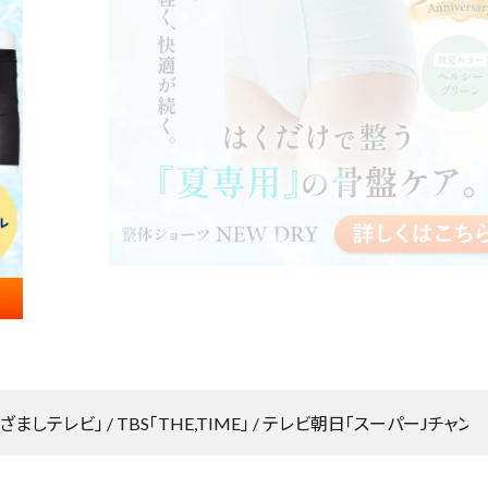
整体ショー
整体ショー
N
節
m
W
T
覚ゴルフパンツ
正す
もっと骨盤ケア
10秒で
ツ
ツ
G
便
e
O
猫背の
運
NEW DRY
LONG
d
M
ア
お
ばし
動
涼しく骨盤ケ
もっと骨盤ケ
ショーツ
i
E
整体ショーツ
ド
得
を
ア
ア
EPlus
N
凛medi
レ
な
骨
楽
王様
腰楽
がら骨盤ケア
ス
定
盤
新
骨盤×尿もれ対策
し
のツ
座サ
姿
期
×
感
む
整体ショー
整体ショー
ボ押
ポート
勢
コ
尿
覚
女
ツ
ツ
し枕
プレ
を
ー
も
ゴ
性
WARM
季節便
ート
ガチガ
安
ス
れ
ル
へ
ぬくもり骨盤
お得な定期コ
チ首ほ
座り時
定
対
フ
ケア
ース
ぐしに
間を快
策
パ
適に
ン
ツ
ましテレビ」 / TBS「THE,TIME」 / テレビ朝日「スーパーJチャン
パート
ソファ