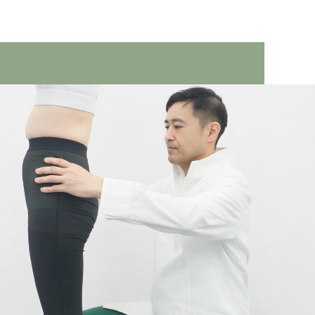
1人掛
け
筋肉へ
の負担
軽減