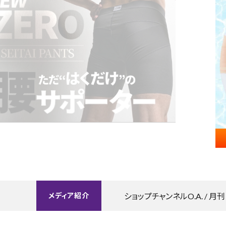
LONG
お悩み・用途から探す
涼しく骨盤ケア
アドレス姿勢
定
ショッピングガイド
整体ショーツ
ログイン・新規会員登録
FIT
運動を楽しむ女性へ
ショップチャンネルO.A. / 月
メディア
紹介