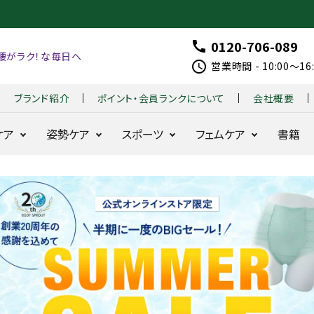
0120-706-089
call
腰がラク！な毎日へ
schedule
営業時間 - 10:00～1
ブランド紹介
ポイント・会員ランクについて
会社概要
ケア
姿勢ケア
スポーツ
フェムケア
書籍
整体ショー
整体ショーツ
はくだ
整体パンツ
整体パンツ
B
整
着る
整体
ツ
季節便
け
ZERO W
NEW ZERO
X
体
だけ
モレ
NEO+
整体
G
シ
整体
ラク
お得な定期コース
耐久性と動きを追
24時間腰をラ
骨盤
シリー
O
ョ
シリー
24時間快適
求
クに
ズ
LF
ー
ズ
骨盤ケア
整体レギンス
fo
ツ
BX 
骨盤ケ
360°
r
モ
for
はくだけ骨盤ケア
ア
美姿勢