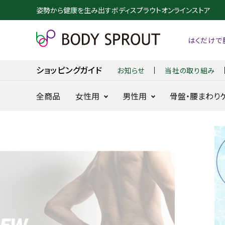
姿勢から健康を生み出すボディスプラウトオンラインストア
はくだけで
お知らせ
当社の取り組み
ショッピングガイド
全商品
女性用
男性用
骨盤・腰まわり
整体ショーツ
整体パンツ
NEO+
NEW ZERO
24時間快適骨盤ケア
24時間腰を
に
search
整体ショーツ
BX GOLF
NEW DRY