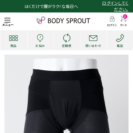
ログインしてく
はくだけで腰がラク！な毎日へ
ださい。
0
メニュー
ログイン
カート
商品
お悩み
定期便
問い合わせ
電話
search
お悩み・用途から探す
ショッピングガイド