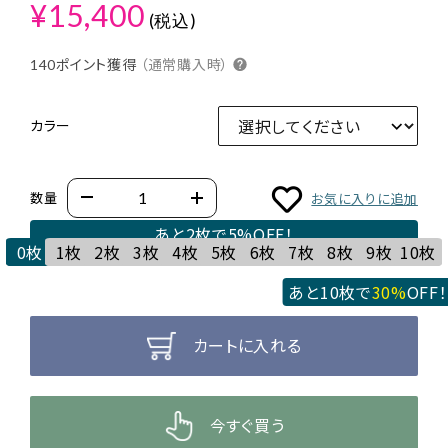
¥15,400
(税込)
140ポイント獲得
（通常購入時）
カラー
数量
お気に入りに追加
あと2枚で
5%
OFF！
0枚
1枚
2枚
3枚
4枚
5枚
6枚
7枚
8枚
9枚
10枚
あと10枚で
30%
OFF！
カートに入れる
今すぐ買う