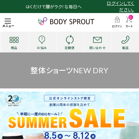
ログインしてく
はくだけで腰がラク！な毎日へ
ださい。
0
メニュー
ログイン
カート
商品
お悩み
定期便
問い合わせ
電話
整体ショーツNEW DRY
search
お悩み・用途から探す
ショッピングガイド