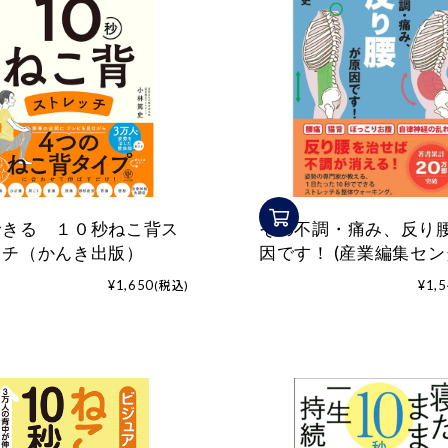
整体
ルト
シリー
仙律
ズ
美姿勢
整体マ
サポー
ットレ
ト
ス
できる １０秒ねこ背ス
その不調・痛み、反り
ッチ（かんき出版）
因です！ (産業編集セン
¥1,650
¥1,
(税込)