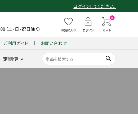
ログインしてください。
0
6:00（土・日・祝日除く）
お気に入り
ログイン
カート
ご利用ガイド
お問い合わせ
search
定期便
ショーツ
整体パンツ
B
整
整体ショー
整
仙骨
B
整体ショーツ
BX GOLF
整体パンツ
GUIN
整
ンヌ
ZERO Botanic
X
体
ツ
体
クッシ
X
YOMOGI+
for MEN
ZERO W
-
体
G
シ
モレンヌ
シ
ョン
G
BACK
シ
底筋サポート
ヨモギ×骨盤ケア
ヨモギ×骨盤ケア
新感覚ゴルフパン
耐久性と動き
O
ョ
ョ
『仙
O
-
ョ
骨盤底筋サポ
ツ
を追求
LF
ー
ー
律』
LF
(グイ
ー
ート
GOLF
L
ツ
ツ
fo
整体ショーツ
ン バ
ツ
姿勢を
 WOMEN
O
季
凛
r
LONG
ック)
FI
ラクに