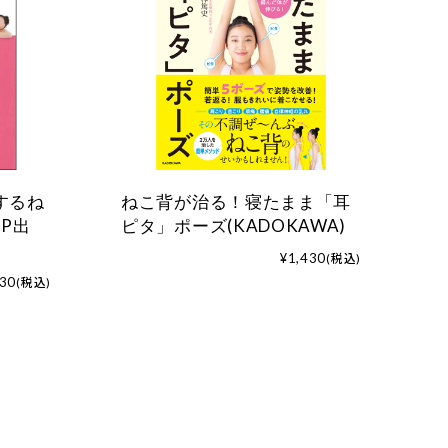
するね
ねこ背が治る！寝たまま「耳
P出
ピタ」ポーズ(KADOKAWA)
¥1,430
(税込)
430
(税込)