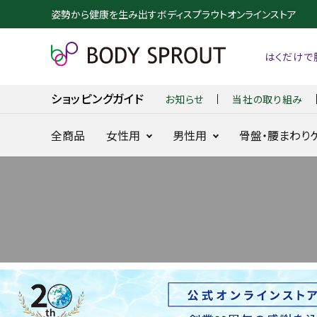
姿勢から健康を生み出すボディスプラウトオンラインストア
はくだけで
お知らせ
当社の取り組み
ショッピングガイド
全商品
女性用
男性用
骨盤・腰まわり
整体ショーツ
整体パンツ
NEO+
NEW ZERO
24時間快適骨盤ケア
24時間腰を
に
search
整体ショーツ
BX GOLF
NEW DRY