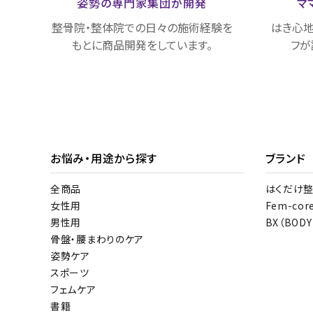
姿勢の専門家集団が
開発
マ
整骨院・整体院での日々の施術経験を
はき心地
もとに商品開発をしています。
フが
お悩み・用途から探す
ブランド
全商品
はくだけ
女性用
Fem-cor
男性用
BX（BODY
骨盤・腰まわりのケア
姿勢ケア
スポーツ
フェムケア
書籍