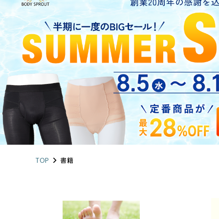
LONG
お悩み・用途から探す
涼しく骨盤ケア
アドレス姿勢
定
ショッピングガイド
整体ショーツ
ログイン・新規会員登録
FIT
運動を楽しむ女性へ
TOP
書籍