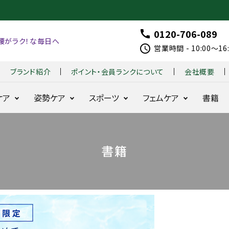
0120-706-089
call
腰がラク！な毎日へ
schedule
営業時間 - 10:00～1
ブランド紹介
ポイント・会員ランクについて
会社概要
ケア
姿勢ケア
スポーツ
フェムケア
書籍
整体ショー
整体ショーツ
はくだ
整体パンツ
整体パンツ
B
整
着る
整体
書籍
ツ
季節便
け
ZERO W
NEW ZERO
X
体
だけ
モレ
NEO+
整体
G
シ
整体
ラク
お得な定期コース
耐久性と動きを追
24時間腰をラ
骨盤
シリー
O
ョ
シリー
24時間快適
求
クに
ズ
LF
ー
ズ
骨盤ケア
整体レギンス
fo
ツ
BX 
骨盤ケ
360°
r
モ
for
はくだけ骨盤ケア
ア
美姿勢