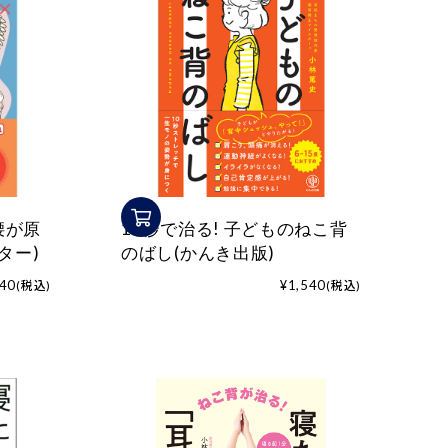
1人掛
け
筋肉へ
の負担
軽減
腰が原
10秒で治る! 子どものねこ背
ター)
のばし(かんき出版)
540
¥1,540
(税込)
(税込)