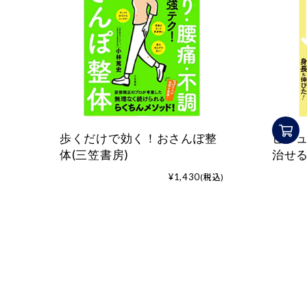
歩くだけで効く！おさんぽ整
ビジュ
体(三笠書房)
治せる
¥1,430
(税込)