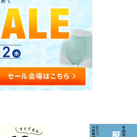
整体ショー
整体パンツ
M
レ
新感
ツ
ZERO
を安
E
ン
YOMOGI+
Botanic
N
ヌ
ヨモギ×骨盤
ヨモギ×骨盤
整体ショーツ
整体
新
骨
ケア
ケア
WARM
SLE
感
盤
GUIN
GUIN
ぬくもり骨盤ケア
覚
底
寝な
-
-
ゴ
筋
整体レギン
整体ショー
SEAT
NECK
ル
サ
ス
ツ
-
-
フ
ポ
SLEEPlus
はくだけ骨盤
（グイ
(グイ
パ
ー
ケア
寝ながら骨盤
ンシ
ン ネ
ン
ト
ケア
ート）
ック)
ツ
腰もお
つらい
尻もラ
首肩の
クラク
痛みに
敷くだ
美姿
け
勢ベ