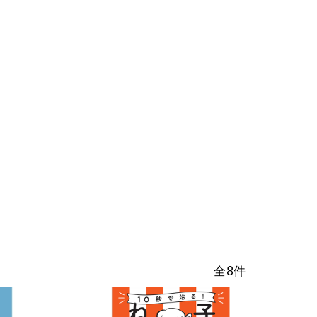
整体ショー
整体ショー
N
節
m
W
T
覚ゴルフパンツ
正す
もっと骨盤ケア
10秒で
ツ
ツ
G
便
e
O
猫背の
運
NEW DRY
LONG
d
M
ア
お
ばし
動
涼しく骨盤ケ
もっと骨盤ケ
ショーツ
i
E
整体ショーツ
ド
得
を
ア
ア
EPlus
N
凛medi
レ
な
骨
楽
王様
腰楽
がら骨盤ケア
ス
定
盤
新
骨盤×尿もれ対策
し
のツ
座サ
姿
期
×
感
む
整体ショー
整体ショー
ボ押
ポート
勢
コ
尿
覚
女
ツ
ツ
し枕
プレ
を
ー
も
ゴ
性
WARM
季節便
ート
ガチガ
安
ス
れ
ル
へ
ぬくもり骨盤
お得な定期コ
チ首ほ
座り時
定
対
フ
ケア
ース
ぐしに
間を快
策
パ
適に
ン
ツ
全8件
パート
ソファ