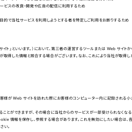
整体
ルト
ービスの改良・開発や広告の配信に利⽤するため

シリー
仙律
ズ
美姿勢
⽬的で当社サービスを利⽤しようとする者を特定しご利⽤をお断りするため

整体マ
サポー
ットレ
ト
ス
社が取得した情報と照合する場合がございます。なお、これにより当社が取得
e とは、お客様が Web サイトを訪れた際にお客様のコンピューター内に記録さ
効にすることができますが、その場合に当社からのサービスが⼀部受けられなくな
okie 情報を保存し、参照する場合があります。これを無効にしたい場合は
さい。
