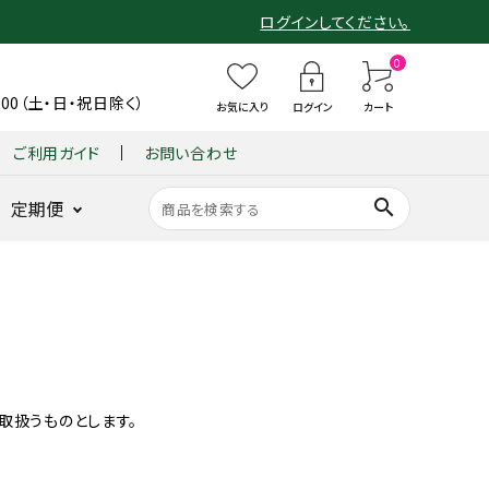
ログインしてください。
0
6:00（土・日・祝日除く）
お気に入り
ログイン
カート
ご利用ガイド
お問い合わせ
search
定期便
ショーツ
整体パンツ
B
整
整体ショー
整
仙骨
B
整体ショーツ
BX GOLF
整体パンツ
GUIN
整
ンヌ
ZERO Botanic
X
体
ツ
体
クッシ
X
YOMOGI+
for MEN
ZERO W
-
体
G
シ
モレンヌ
シ
ョン
G
BACK
シ
底筋サポート
ヨモギ×骨盤ケア
ヨモギ×骨盤ケア
新感覚ゴルフパン
耐久性と動き
O
ョ
ョ
『仙
O
-
ョ
骨盤底筋サポ
ツ
を追求
LF
ー
ー
律』
LF
(グイ
ー
ート
取扱うものとします。
GOLF
L
ツ
ツ
fo
整体ショーツ
ン バ
ツ
姿勢を
 WOMEN
O
季
凛
r
LONG
ック)
FI
ラクに