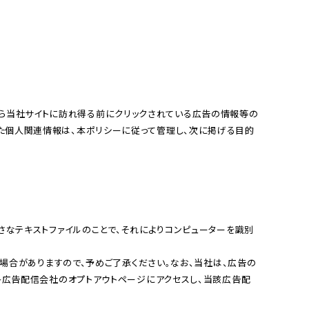
1人掛
け
筋肉へ
の負担
軽減
した個⼈関連情報は、本ポリシーに従って管理し、次に掲げる⽬的
れる⼩さなテキストファイルのことで、それによりコンピューターを識別
る場合がありますので、予めご了承ください。なお、当社は、広告の
、各広告配信会社のオプトアウトページにアクセスし、当該広告配