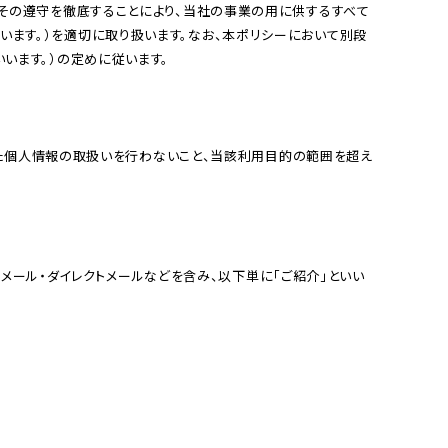
整体ショー
整体ショー
N
節
m
W
T
覚ゴルフパンツ
正す
もっと骨盤ケア
10秒で
ツ
ツ
G
便
e
O
猫背の
運
います。）を適切に取り扱います。なお、本ポリシーにおいて別段
NEW DRY
LONG
d
M
います。）の定めに従います。

ア
お
ばし
動
涼しく骨盤ケ
もっと骨盤ケ
ショーツ
i
E
整体ショーツ
ド
得
を
ア
ア
EPlus
N
凛medi
レ
な
骨
楽
王様
腰楽
がら骨盤ケア
ス
定
盤
新
骨盤×尿もれ対策
し
のツ
座サ
姿
期
×
感
む
整体ショー
整体ショー
ボ押
ポート
勢
コ
尿
覚
女
ツ
ツ
し枕
プレ
を
ー
も
ゴ
性
WARM
季節便
ート
ガチガ
安
ス
れ
ル
へ
ぬくもり骨盤
お得な定期コ
チ首ほ
座り時
定
対
フ
ケア
ース
ぐしに
間を快
ール・ダイレクトメールなどを含み、以下単に「ご紹介」といい
策
パ
適に
ン
ツ
パート
ソファ