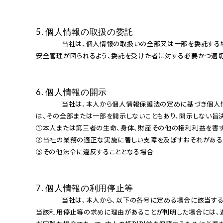
5. 個⼈情報の取扱の委託
              当社は、個⼈情報の取扱いの全部⼜は⼀部を委託する場合は、委託先としての適格性を審査するとともに、当該委託にあたり守秘義務に関する事項等を定め、その取扱いを委託された個⼈情報の
安全管理が図られるよう、委託を受けた者に対する必要かつ適切
6. 個⼈情報の開⽰
              当社は、本⼈から個⼈情報保護法の定めに基づき個⼈情報の開⽰を求められたときは、本⼈に対し、法令に従って電磁的記録により遅滞なく開⽰を⾏います。ただし、次のいずれかに該当する場合
は、その全部または⼀部を開⽰しないこともあり、開⽰しない旨決
①本⼈または第三者の⽣命、⾝体、財産その他の権利利益を害す
②当社の業務の適正な実施に著しい⽀障を及ぼすおそれがある
③その他法令に違反することとなる場合

7. 個⼈情報の利⽤停⽌等
              当社は、本⼈から、以下の各号に定める場合に該当するとして個⼈情報の利⽤の停⽌⼜は消去（以下、「利⽤停⽌等」といいます。）を求められた場合には、遅滞なく必要な調査を⾏い、調査の結果、
当該利⽤停⽌等の求めに理由があることが判明した場合には、