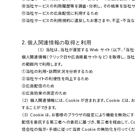
⑩当社サービスの利⽤履歴等を調査・分析し、その結果を当社サ
⑪当社サービスの広告配信に利⽤するため

⑫当社サービスの利⽤規約に違反したお客さまや、不正・不当な
2. 個⼈関連情報の取得と利⽤
              （1） 当社は、当社が運営する Web サイト（以下、「当社サイト」といいます。）において、第三者の運営するツールまたは Web サイトから当社サイトに訪れ得る前にクリックされている広告の情報等の
個⼈関連情報（クリック⽇や広告掲載サイトなど）を取得し、当
の範囲内で利⽤します。

①当社の利⽤・訪問状況を分析するため

②当社サイトの利便性を向上するため

③広告配信のため

④広告効果の測定のため

（2） 個⼈関連情報には、Cookie が含まれます。Cooki
することができます。

（3） Cookie は、お客様のブラウザの設定により機能を無
配信を委託する第三者への委託に基づき、第三者を経由して、Co
信会社の指⽰・⼿順に従って当該 Cookie の無効化を⾏ってくだ