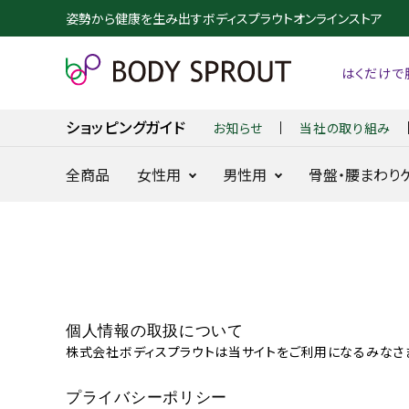
姿勢から健康を生み出すボディスプラウトオンラインストア
はくだけで
お知らせ
当社の取り組み
ショッピングガイド
全商品
女性用
男性用
骨盤・腰まわり
整体ショーツ
整体パンツ
NEO+
NEW ZERO
24時間快適骨盤ケア
24時間腰を
に
個人情報の取扱について
search
株式会社ボディスプラウトは当サイトをご利用になるみなさ
整体ショーツ
BX GOLF
NEW DRY
プライバシーポリシー