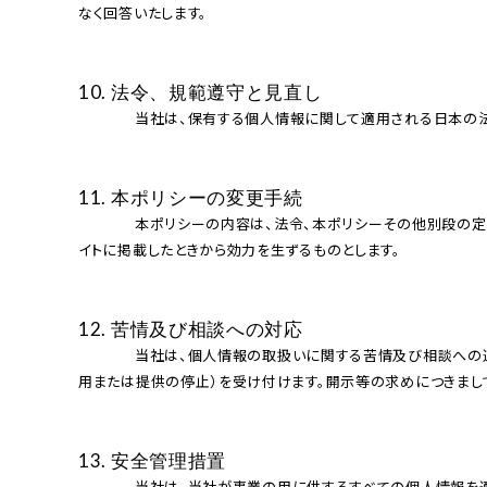
なく回答いたします。

10. 法令、規範遵守と⾒直し
              当社は、保有する個⼈情報に関して適⽤される⽇本の法令、その他規範を遵守するとともに、本ポリシーの内容を適宜⾒直し、その改善に努めます。

11. 本ポリシーの変更⼿続
              本ポリシーの内容は、法令、本ポリシーその他別段の定めがある場合を除き、変更することができるものとします。なお、変更後の本ポリシーは、当社所定の⽅法によりお客様に通知し、または当社サ
イトに掲載したときから効⼒を⽣ずるものとします。

12. 苦情及び相談への対応
              当社は、個⼈情報の取扱いに関する苦情及び相談への適切かつ迅速な対応に努めます。また、当社が保有する開⽰対象個⼈情報の開⽰等の求め（利⽤⽬的の通知、開⽰、訂正・追加または削除、利
⽤または提供の停⽌）を受け付けます。開⽰等の求めにつきまして
13. 安全管理措置