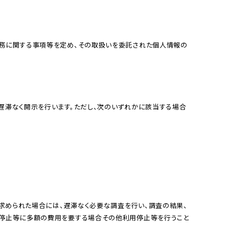
⽤停⽌等に多額の費⽤を要する場合その他利⽤停⽌等を⾏うこと