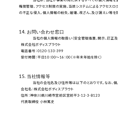
              当社は、当社が事業の⽤に供するすべての個⼈情報を適正かつ安全に取り扱うため、個⼈情報の取扱いに関する法令及び国が定める指針その他の規範を遵守するとともに、システムへのアクセス
権限管理、アクセス制限の実施、当該システムによるアクセスロ
の不正な侵⼊、個⼈情報の紛失、破壊、改ざん、及び漏えい等を防
14. お問い合わせ窓⼝
              当社の個⼈情報の取扱い（安全管理措置、開⽰、訂正及び削除、利⽤停⽌等を含みます。）、個⼈情報についての苦情及び相談に関するお問い合わせは、下記までご連絡ください。

  株式会社ボディスプラウト

  電話番号：0120-133-399

  受付時間：平⽇10：00〜16：00（※年末年始を除く）

15. 当社情報等
              当社の会社名及び住所等は以下のとおりです。なお、個⼈情報の取扱いに関するお問い合わせは、前項のお問い合わせ先にご連絡ください。

  会社名：株式会社ボディスプラウト

  住所：神奈川県川崎市宮前区宮前平3-12-3-B123

  代表取締役 小林篤史
