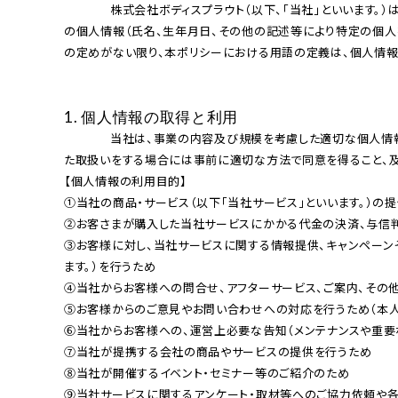
LONG
お悩み・用途から探す
涼しく骨盤ケア
              株式会社ボディスプラウト（以下、「当社」といいます。）は、以下のとおり個⼈情報保護⽅針（以下、「本ポリシー」といいます。）を定め、その遵守を徹底することにより、当社の事業の⽤に供するすべて
アドレス姿勢
の個⼈情報（⽒名、⽣年⽉⽇、その他の記述等により特定の個⼈を
定
ショッピングガイド
の定めがない限り、本ポリシーにおける⽤語の定義は、個⼈情報の保
整体ショーツ
ログイン・新規会員登録
FIT
1. 個⼈情報の取得と利⽤
運動を楽しむ女性へ
              当社は、事業の内容及び規模を考慮した適切な個⼈情報の取得、利⽤及び提供を⾏います。それには下記の利⽤⽬的の範囲を超えた個⼈情報の取扱いを⾏わないこと、当該利⽤⽬的の範囲を超え
た取扱いをする場合には事前に適切な⽅法で同意を得ること、及
【個⼈情報の利⽤⽬的】

①当社の商品・サービス（以下「当社サービス」といいます。）の提
②お客さまが購⼊した当社サービスにかかる代⾦の決済、与信判
③お客様に対し、当社サービスに関する情報提供、キャンペーン
ます。）を⾏うため

④当社からお客様への問合せ、アフターサービス、ご案内、その他
⑤お客様からのご意⾒やお問い合わせへの対応を⾏うため（本⼈
⑥当社からお客様への、運営上必要な告知（メンテナンスや重要な
⑦当社が提携する会社の商品やサービスの提供を⾏うため

⑧当社が開催するイベント・セミナー等のご紹介のため

⑨当社サービスに関するアンケート・取材等へのご協⼒依頼や各