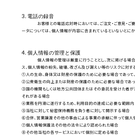
3. 電話の録⾳
              お客様との電話応対時においては、ご注⽂・ご意⾒・ご要望・お問合せ内容等の正確な把握及び今後の当社サービス向上のために、通話を録⾳させていただく場合があります。通話録⾳による⾳声デ
ータについては、個⼈情報が内容に含まれているといないとにかか
4. 個⼈情報の管理と保護
              個⼈情報の管理は厳重に⾏うこととし、次に掲げる場合を除き、本⼈の同意がない限り、第三者に対しデータを開⽰・提供することはいたしません。また、安全性を考慮し、個⼈情報への不正アクセ
ス、個⼈情報の紛失、破壊、改ざん及び漏えい等のリスクに対す
①⼈の⽣命、⾝体⼜は財産の保護のために必要な場合であって、
②公衆衛⽣の向上または財産の保護のために必要な場合であって
③国の機関もしくは地⽅公共団体またはその委託を受けた者が
それがある場合

④業務を円滑に遂⾏するため、利⽤⽬的の達成に必要な範囲内
⑤当社に対して秘密保持義務を負う者に対して開⽰する場合

⑥合併、営業譲渡その他の事由による事業の承継に伴って個⼈情
⑦個⼈情報保護法その他の法令により認められた場合

⑧その他当社の各サービスにおいて個別に定める場合
