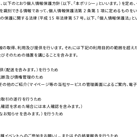
整体ショー
整体パンツ
M
レ
新感
ツ
ZERO
を安
E
ン
識別できる情報であって、個⼈情報保護法第 2 条第 1 項に定めるものをい
YOMOGI+
Botanic
N
ヌ
護に関する法律（平成 15 年法律第 57 号。以下、「個⼈情報保護法」とい
ヨモギ×骨盤
ヨモギ×骨盤
整体ショーツ
整体
新
骨
ケア
ケア
WARM
SLE
感
盤
GUIN
GUIN
ぬくもり骨盤ケア
覚
底
寝な
-
-
ゴ
筋
整体レギン
整体ショー
SEAT
NECK
びそのための措置を講じることを含みます。

ル
サ
ス
ツ
-
-
フ
ポ
SLEEPlus
はくだけ骨盤
（グイ
(グイ
供（配送を含みます。）を⾏うため

パ
ー
ケア
寝ながら骨盤
ンシ
ン ネ
断及び債権管理のため

ン
ト
ケア
ート）
ック)
その他のご紹介（マイページ等の当社サービスの管理画⾯によるご案内、電⼦メ
ツ
腰もお
つらい
取引の遂⾏を⾏うため

尻もラ
首肩の
確認を求めた場合には本⼈確認を含みます。）

クラク
痛みに
お知らせを含みます。）を⾏うため

敷くだ
美姿
け
勢ベ
種イベントへのご参加をお願いし、またはその結果報告を⾏うため
