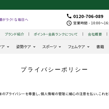
0120-706-089
call
腰がラク！な毎日へ
schedule
営業時間 - 10:00～1
ブランド紹介
ポイント・会員ランクについて
会社概要
ケア
姿勢ケア
スポーツ
フェムケア
書籍
プライバシーポリシー
整体ショー
整体ショーツ
はくだ
整体パンツ
整体パンツ
B
整
着る
整体
ツ
季節便
け
ZERO W
NEW ZERO
X
体
だけ
モレ
NEO+
整体
G
シ
整体
ラク
お得な定期コース
耐久性と動きを追
24時間腰をラ
骨盤
シリー
O
ョ
シリー
24時間快適
求
クに
ズ
LF
ー
ズ
骨盤ケア
まのプライバシーを尊重し、個人情報の管理に細心の注意を払い、これを
整体レギンス
fo
ツ
BX 
骨盤ケ
360°
r
モ
for
はくだけ骨盤ケア
ア
美姿勢