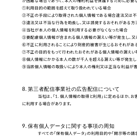
が困難な場合であって、本⼈の権利利益を保護するために必要な
①利⽤⽬的の範囲を超えて取り扱われている場合

②不正の⼿段により取得された個⼈情報である場合違法⼜は不
③違法⼜は不当な⾏為を助⻑し、⼜は誘発するおそれがある⽅法
④当社が本⼈の個⼈情報を利⽤する必要がなくなった場合

⑤要配慮個⼈情報が含まれる個⼈情報の漏えい等が発⽣し、⼜は
⑥不正に利⽤されることにより財産的被害が⽣じるおそれがある
⑦不正の⽬的をもって⾏われたおそれがある個⼈情報の漏えい等
⑧個⼈情報にかかる本⼈の数が千⼈を超える漏えい等が発⽣し、
⑨当該個⼈情報の取扱いにより本⼈の権利⼜は正当な利益が害
8. 第三者配信事業社の広告配信について
              当社は、「1. 個⼈情報の取得と利⽤」に定めるほか、お客様より取得したメールアドレスを復元不可能な⼿段でデータ変換し、 個⼈を特定出来ない情報として第三者の広告配信事業会社で広告配信
に利⽤する場合があります。

9. 保有個⼈データに関する事項の周知
              すべての「保有個⼈データ」の利⽤⽬的や「開⽰等の請求等」の⼿続き等「保有個⼈データに関する事項の周知」につきましては、本ポリシーに記載の「お問い合わせ窓⼝」までご連絡ください。遅滞