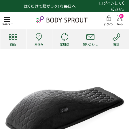
ログインしてく
はくだけで腰がラク！な毎日へ
ださい。
0
メニュー
ログイン
カート
商品
お悩み
定期便
問い合わせ
電話
search
お悩み・用途から探す
ショッピングガイド