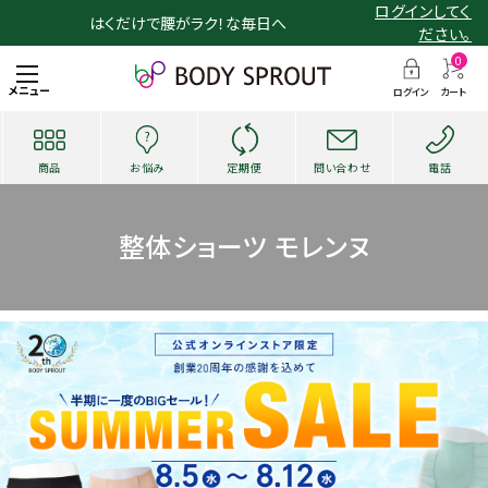
ログインしてく
はくだけで腰がラク！な毎日へ
ださい。
0
メニュー
ログイン
カート
商品
お悩み
定期便
問い合わせ
電話
整体ショーツ モレンヌ
search
お悩み・用途から探す
ショッピングガイド