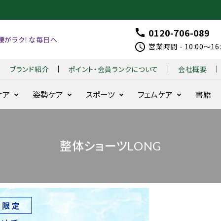
0120-706-089
call
腰がラク！な毎日へ
schedule
営業時間 - 10:00～1
ブランド紹介
ポイント・会員ランクについて
会社概要
ケア
姿勢ケア
スポーツ
フェムケア
書籍
整体ショー
整体ショーツ
はくだ
整体パンツ
整体パンツ
B
整
着る
整体
整体ショーツLONG
ツ
季節便
け
ZERO W
NEW ZERO
X
体
だけ
モレ
NEO+
整体
G
シ
整体
ラク
お得な定期コース
耐久性と動きを追
24時間腰をラ
骨盤
シリー
O
ョ
シリー
24時間快適
求
クに
ズ
LF
ー
ズ
骨盤ケア
整体レギンス
fo
ツ
BX 
骨盤ケ
360°
r
モ
for
はくだけ骨盤ケア
ア
美姿勢