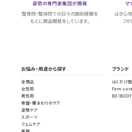
姿勢の専門家集団が
開発
マ
整骨院・整体院での日々の施術経験を
はき心地
もとに商品開発をしています。
フが
お悩み・用途から探す
ブランド
全商品
はくだけ
女性用
Fem-cor
男性用
BX（BODY
骨盤・腰まわりのケア
姿勢ケア
スポーツ
フェムケア
書籍