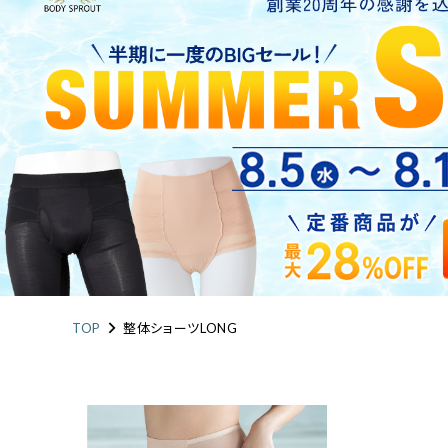
LONG
お悩み・用途から探す
涼しく骨盤ケア
アドレス姿勢
定
ショッピングガイド
整体ショーツ
ログイン・新規会員登録
FIT
運動を楽しむ女性へ
TOP
整体ショーツLONG