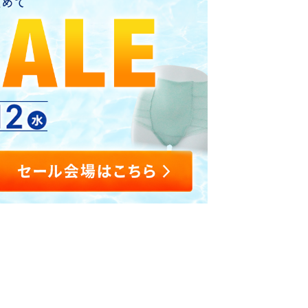
整体ショー
整体パンツ
M
レ
新感
ツ
ZERO
を安
E
ン
YOMOGI+
Botanic
N
ヌ
ヨモギ×骨盤
ヨモギ×骨盤
整体ショーツ
整体
新
骨
ケア
ケア
WARM
SLE
感
盤
GUIN
GUIN
ぬくもり骨盤ケア
覚
底
寝な
-
-
ゴ
筋
整体レギン
整体ショー
SEAT
NECK
ル
サ
ス
ツ
-
-
フ
ポ
SLEEPlus
はくだけ骨盤
（グイ
(グイ
パ
ー
ケア
寝ながら骨盤
ンシ
ン ネ
ン
ト
ケア
ート）
ック)
ツ
腰もお
つらい
尻もラ
首肩の
クラク
痛みに
敷くだ
美姿
け
勢ベ