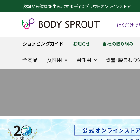
姿勢から健康を生み出すボディスプラウトオンラインストア
はくだけで
お知らせ
当社の取り組み
ショッピングガイド
全商品
女性用
男性用
骨盤・腰まわり
整体ショーツ
整体パンツ
NEO+
NEW ZERO
24時間快適骨盤ケア
24時間腰を
に
search
整体ショーツ
BX GOLF
NEW DRY