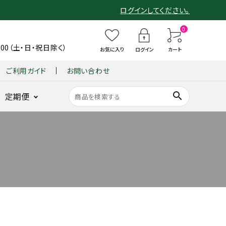
ログインしてください。
0
6:00（土・日・祝日除く）
お気に入り
ログイン
カート
ご利用ガイド
お問い合わせ
search
定期便
ショーツ
整体パンツ
B
整
整体ショー
整
仙骨
B
整体ショーツ
BX GOLF
整体パンツ
GUIN
整
ンヌ
ZERO Botanic
X
体
ツ
体
クッシ
X
YOMOGI+
for MEN
ZERO W
-
体
G
シ
モレンヌ
シ
ョン
G
BACK
シ
底筋サポート
ヨモギ×骨盤ケア
ヨモギ×骨盤ケア
新感覚ゴルフパン
耐久性と動き
O
ョ
ョ
『仙
O
-
ョ
骨盤底筋サポ
ツ
を追求
LF
ー
ー
律』
LF
(グイ
ー
ート
GOLF
L
ツ
ツ
fo
整体ショーツ
ン バ
ツ
姿勢を
 WOMEN
O
季
凛
r
LONG
ック)
FI
ラクに