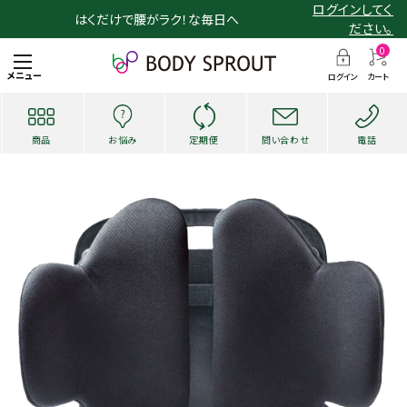
ログインしてく
はくだけで腰がラク！な毎日へ
ださい。
0
メニュー
ログイン
カート
商品
お悩み
定期便
問い合わせ
電話
search
お悩み・用途から探す
ショッピングガイド