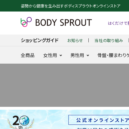
姿勢から健康を生み出すボディスプラウトオンラインストア
はくだけで
お知らせ
当社の取り組み
ショッピングガイド
全商品
女性用
男性用
骨盤・腰まわり
整体ショーツ
整体パンツ
NEO+
NEW ZERO
24時間快適骨盤ケア
24時間腰を
に
search
整体ショーツ
BX GOLF
NEW DRY