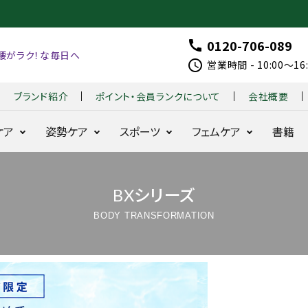
0120-706-089
call
腰がラク！な毎日へ
schedule
営業時間 - 10:00～1
ブランド紹介
ポイント・会員ランクについて
会社概要
ケア
姿勢ケア
スポーツ
フェムケア
書籍
BXシリーズ
整体ショー
整体ショーツ
はくだ
整体パンツ
整体パンツ
B
整
着る
整体
ツ
季節便
け
ZERO W
NEW ZERO
X
体
だけ
モレ
BODY TRANSFORMATION
NEO+
整体
G
シ
整体
ラク
お得な定期コース
耐久性と動きを追
24時間腰をラ
骨盤
シリー
O
ョ
シリー
24時間快適
求
クに
ズ
LF
ー
ズ
骨盤ケア
整体レギンス
fo
ツ
BX 
骨盤ケ
360°
r
モ
for
はくだけ骨盤ケア
ア
美姿勢