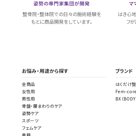
姿勢の専門家集団が
開発
マ
整骨院・整体院での日々の施術経験を
はき心地
もとに商品開発をしています。
フが
お悩み・用途から探す
ブランド
全商品
はくだけ
女性用
Fem-cor
男性用
BX（BODY
骨盤・腰まわりのケア
姿勢ケア
スポーツ
フェムケア
書籍