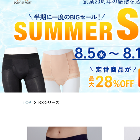
LONG
お悩み・用途から探す
涼しく骨盤ケア
アドレス姿勢
定
ショッピングガイド
整体ショーツ
ログイン・新規会員登録
FIT
運動を楽しむ女性へ
TOP
BXシリーズ