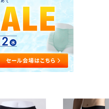
整体ショー
整体パンツ
M
レ
新感
ツ
ZERO
を安
E
ン
YOMOGI+
Botanic
N
ヌ
ヨモギ×骨盤
ヨモギ×骨盤
整体ショーツ
整体
新
骨
ケア
ケア
WARM
SLE
感
盤
GUIN
GUIN
ぬくもり骨盤ケア
覚
底
寝な
-
-
ゴ
筋
整体レギン
整体ショー
SEAT
NECK
ル
サ
ス
ツ
-
-
フ
ポ
SLEEPlus
はくだけ骨盤
（グイ
(グイ
パ
ー
ケア
寝ながら骨盤
ンシ
ン ネ
ン
ト
ケア
ート）
ック)
ツ
腰もお
つらい
尻もラ
首肩の
クラク
痛みに
敷くだ
美姿
け
勢ベ