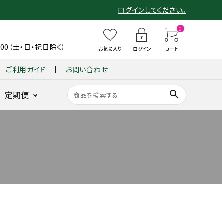
ログインしてください。
0
6:00（土・日・祝日除く）
お気に入り
ログイン
カート
ご利用ガイド
お問い合わせ
search
定期便
ショーツ
整体パンツ
B
整
整体ショー
整
仙骨
B
整体ショーツ
BX GOLF
整体パンツ
GUIN
整
ンヌ
ZERO Botanic
X
体
ツ
体
クッシ
X
YOMOGI+
for MEN
ZERO W
-
体
G
シ
モレンヌ
シ
ョン
G
BACK
シ
底筋サポート
ヨモギ×骨盤ケア
ヨモギ×骨盤ケア
新感覚ゴルフパン
耐久性と動き
O
ョ
ョ
『仙
O
-
ョ
骨盤底筋サポ
ツ
を追求
LF
ー
ー
律』
LF
(グイ
ー
ート
GOLF
L
ツ
ツ
fo
整体ショーツ
ン バ
ツ
姿勢を
 WOMEN
O
季
凛
r
LONG
ック)
FI
ラクに