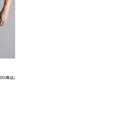
1人掛
け
筋肉へ
の負担
軽減
800
(税込)