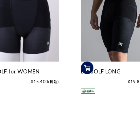
整体
ルト
シリー
仙律
ズ
美姿勢
整体マ
サポー
ットレ
ト
ス
OLF for WOMEN
BX GOLF LONG
¥15,400
¥19,
(税込)
送料無料