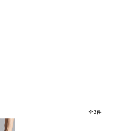
整体ショー
整体ショー
N
節
m
W
T
覚ゴルフパンツ
正す
もっと骨盤ケア
10秒で
ツ
ツ
G
便
e
O
猫背の
運
NEW DRY
LONG
d
M
ア
お
ばし
動
涼しく骨盤ケ
もっと骨盤ケ
ショーツ
i
E
整体ショーツ
ド
得
を
ア
ア
EPlus
N
凛medi
レ
な
骨
楽
王様
腰楽
がら骨盤ケア
ス
定
盤
新
骨盤×尿もれ対策
し
のツ
座サ
姿
期
×
感
む
整体ショー
整体ショー
ボ押
ポート
勢
コ
尿
覚
女
ツ
ツ
し枕
プレ
を
ー
も
ゴ
性
WARM
季節便
ート
ガチガ
安
ス
れ
ル
へ
ぬくもり骨盤
お得な定期コ
チ首ほ
座り時
定
対
フ
ケア
ース
ぐしに
間を快
策
パ
適に
ン
ツ
全3件
パート
ソファ