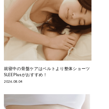
整体ショー
整体ショー
N
節
m
W
T
覚ゴルフパンツ
正す
もっと骨盤ケア
10秒で
ツ
ツ
G
便
e
O
猫背の
運
NEW DRY
LONG
d
M
ア
お
ばし
動
涼しく骨盤ケ
もっと骨盤ケ
ショーツ
i
E
整体ショーツ
ド
得
を
ア
ア
EPlus
N
凛medi
レ
な
骨
楽
王様
腰楽
がら骨盤ケア
ス
定
盤
新
骨盤×尿もれ対策
し
のツ
座サ
姿
期
×
感
む
整体ショー
整体ショー
ボ押
ポート
勢
コ
尿
覚
女
ツ
ツ
し枕
プレ
を
ー
も
ゴ
性
WARM
季節便
ート
ガチガ
安
ス
れ
ル
へ
ぬくもり骨盤
お得な定期コ
チ首ほ
座り時
定
対
フ
ケア
ース
ぐしに
間を快
就寝中の骨盤ケアはベルトより整体ショーツ
策
パ
適に
SLEEPlusがおすすめ！
ン
ツ
2026.08.04
パート
ソファ