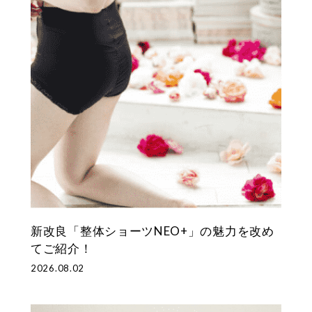
整体
ルト
シリー
仙律
ズ
美姿勢
整体マ
サポー
ットレ
ト
ス
新改良「整体ショーツNEO+」の魅力を改め
てご紹介！
2026.08.02