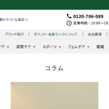
0120-706-089
call
腰がラク！な毎日へ
schedule
営業時間 - 10:00～1
ブランド紹介
ポイント・会員ランクについて
会社概要
ケア
姿勢ケア
スポーツ
フェムケア
書籍
コラム
整体ショー
整体ショーツ
はくだ
整体パンツ
整体パンツ
B
整
着る
整体
ツ
季節便
け
ZERO W
NEW ZERO
X
体
だけ
モレ
NEO+
整体
G
シ
整体
ラク
お得な定期コース
耐久性と動きを追
24時間腰をラ
骨盤
シリー
O
ョ
シリー
24時間快適
求
クに
ズ
LF
ー
ズ
骨盤ケア
整体レギンス
fo
ツ
BX 
骨盤ケ
360°
r
モ
for
はくだけ骨盤ケア
ア
美姿勢