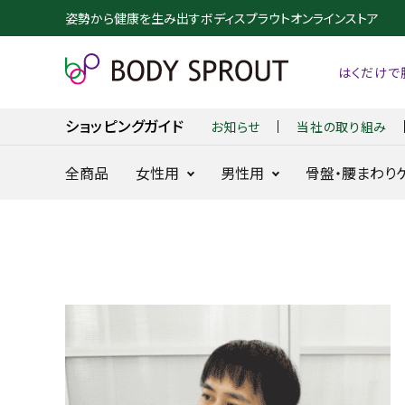
姿勢から健康を生み出すボディスプラウトオンラインストア
はくだけで
お知らせ
当社の取り組み
ショッピングガイド
全商品
女性用
男性用
骨盤・腰まわり
整体ショーツ
整体パンツ
NEO+
NEW ZERO
24時間快適骨盤ケア
24時間腰を
に
search
整体ショーツ
BX GOLF
NEW DRY