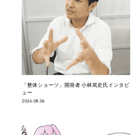
LONG
お悩み・用途から探す
涼しく骨盤ケア
アドレス姿勢
定
ショッピングガイド
整体ショーツ
ログイン・新規会員登録
FIT
運動を楽しむ女性へ
「整体ショーツ」開発者 小林篤史氏インタビ
ュー
2026.08.06