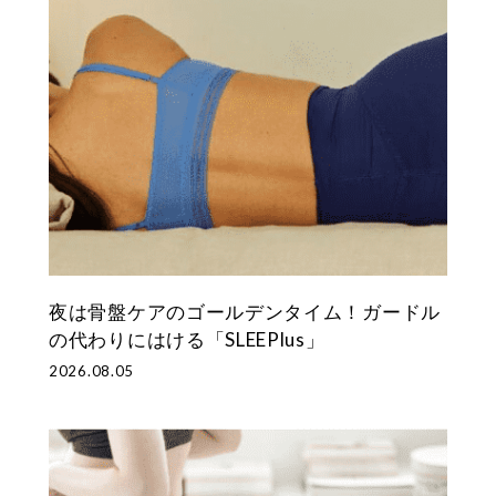
整体ショー
整体パンツ
M
レ
新感
ツ
ZERO
を安
E
ン
YOMOGI+
Botanic
N
ヌ
ヨモギ×骨盤
ヨモギ×骨盤
整体ショーツ
整体
新
骨
ケア
ケア
WARM
SLE
感
盤
GUIN
GUIN
ぬくもり骨盤ケア
覚
底
寝な
-
-
ゴ
筋
整体レギン
整体ショー
SEAT
NECK
ル
サ
ス
ツ
-
-
フ
ポ
SLEEPlus
はくだけ骨盤
（グイ
(グイ
パ
ー
ケア
寝ながら骨盤
ンシ
ン ネ
ン
ト
ケア
ート）
ック)
夜は骨盤ケアのゴールデンタイム！ガードル
ツ
腰もお
つらい
の代わりにはける「SLEEPlus」
尻もラ
首肩の
2026.08.05
クラク
痛みに
敷くだ
美姿
け
勢ベ