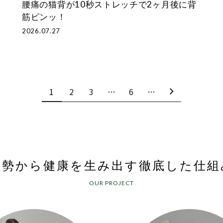
腰痛の猫背が10秒ストレッチで2ヶ月後に背
筋ピンッ！
2026.07.27
1
2
3
…
6
…
姿勢から健康を生み出す
徹底した仕組
OUR PROJECT