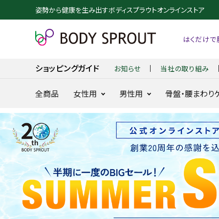
姿勢から健康を生み出すボディスプラウトオンラインストア
はくだけで
お知らせ
当社の取り組み
ショッピングガイド
全商品
女性用
男性用
骨盤・腰まわり
整体ショーツ
整体パンツ
NEO+
NEW ZERO
24時間快適骨盤ケア
24時間腰を
に
search
整体ショーツ
BX GOLF
NEW DRY