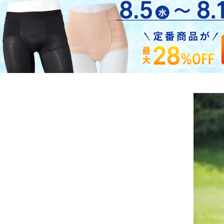
LONG
お悩み・用途から探す
涼しく骨盤ケア
アドレス姿勢
定
ショッピングガイド
整体ショーツ
ログイン・新規会員登録
FIT
運動を楽しむ女性へ