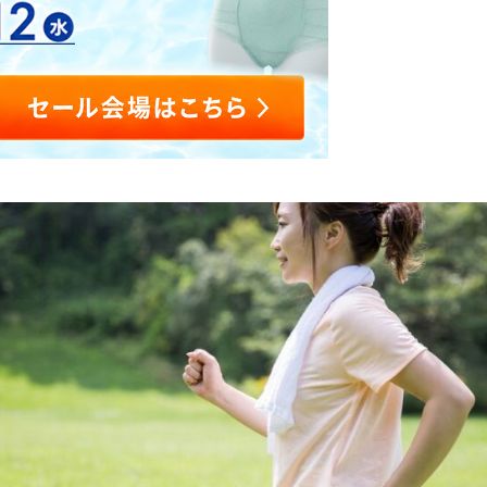
整体ショー
整体パンツ
M
レ
新感
ツ
ZERO
を安
E
ン
YOMOGI+
Botanic
N
ヌ
ヨモギ×骨盤
ヨモギ×骨盤
整体ショーツ
整体
新
骨
ケア
ケア
WARM
SLE
感
盤
GUIN
GUIN
ぬくもり骨盤ケア
覚
底
寝な
-
-
ゴ
筋
整体レギン
整体ショー
SEAT
NECK
ル
サ
ス
ツ
-
-
フ
ポ
SLEEPlus
はくだけ骨盤
（グイ
(グイ
パ
ー
ケア
寝ながら骨盤
ンシ
ン ネ
ン
ト
ケア
ート）
ック)
ツ
腰もお
つらい
尻もラ
首肩の
クラク
痛みに
敷くだ
美姿
け
勢ベ