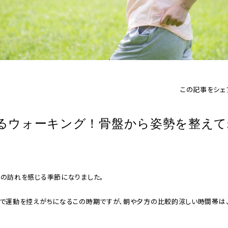
整体
ルト
シリー
仙律
ズ
美姿勢
整体マ
サポー
ットレ
ト
ス
この記事をシェ
るウォーキング！骨盤から姿勢を整えて
夏の訪れを感じる季節になりました。
さで運動を控えがちになるこの時期ですが、朝や夕方の比較的涼しい時間帯は