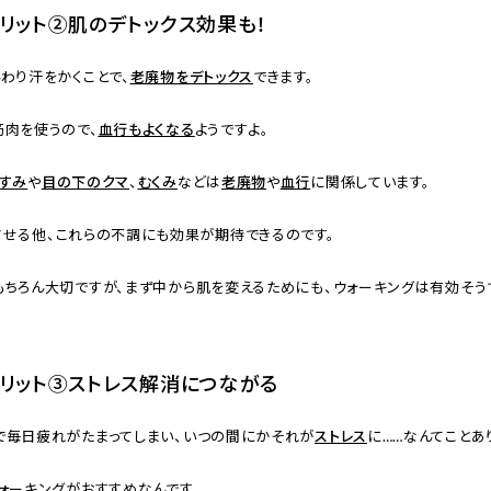
リット②肌のデトックス効果も！
わり汗をかくことで、
老廃物をデトックス
できます。
筋肉を使うので、
血行もよくなる
ようですよ。
くすみ
や
目の下のクマ
、
むくみ
などは
老廃物
や
血行
に関係しています。
させる他、これらの不調にも効果が期待できるのです。
もちろん大切ですが、まず中から肌を変えるためにも、ウォーキングは有効そう
リット③ストレス解消につながる
で毎日疲れがたまってしまい、いつの間にかそれが
ストレス
に……なんてことあ
ォーキングがおすすめなんです。