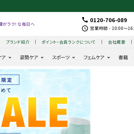
0120-706-089
call
腰がラク！な毎日へ
schedule
営業時間 - 10:00～1
ブランド紹介
ポイント・会員ランクについて
会社概要
ケア
姿勢ケア
スポーツ
フェムケア
書籍
整体ショー
整体ショーツ
はくだ
整体パンツ
整体パンツ
B
整
着る
整体
ツ
季節便
け
ZERO W
NEW ZERO
X
体
だけ
モレ
NEO+
整体
G
シ
整体
ラク
お得な定期コース
耐久性と動きを追
24時間腰をラ
骨盤
シリー
O
ョ
シリー
24時間快適
求
クに
ズ
LF
ー
ズ
骨盤ケア
整体レギンス
fo
ツ
BX 
骨盤ケ
360°
r
モ
for
はくだけ骨盤ケア
ア
美姿勢