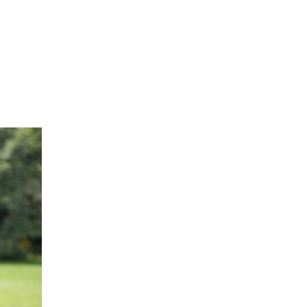
整体ショー
整体ショー
N
節
m
W
T
覚ゴルフパンツ
正す
もっと骨盤ケア
10秒で
ツ
ツ
G
便
e
O
猫背の
運
NEW DRY
LONG
d
M
ア
お
ばし
動
涼しく骨盤ケ
もっと骨盤ケ
ショーツ
i
E
整体ショーツ
ド
得
を
ア
ア
EPlus
N
凛medi
レ
な
骨
楽
王様
腰楽
がら骨盤ケア
ス
定
盤
新
骨盤×尿もれ対策
し
のツ
座サ
姿
期
×
感
む
整体ショー
整体ショー
ボ押
ポート
勢
コ
尿
覚
女
ツ
ツ
し枕
プレ
を
ー
も
ゴ
性
WARM
季節便
ート
ガチガ
安
ス
れ
ル
へ
ぬくもり骨盤
お得な定期コ
チ首ほ
座り時
定
対
フ
ケア
ース
ぐしに
間を快
策
パ
適に
ン
ツ
パート
ソファ