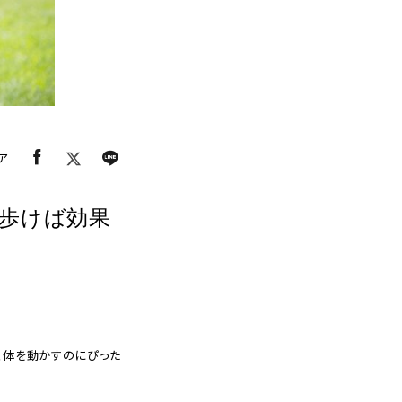
1人掛
け
筋肉へ
の負担
軽減
ア
歩けば効果
、体を動かすのにぴった