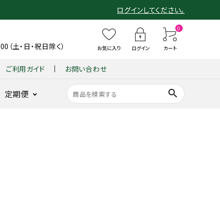
ログインしてください。
0
6:00（土・日・祝日除く）
お気に入り
ログイン
カート
ご利用ガイド
お問い合わせ
search
定期便
ショーツ
整体パンツ
B
整
整体ショー
整
仙骨
B
整体ショーツ
BX GOLF
整体パンツ
GUIN
整
ンヌ
ZERO Botanic
X
体
ツ
体
クッシ
X
YOMOGI+
for MEN
ZERO W
-
体
G
シ
モレンヌ
シ
ョン
G
BACK
シ
底筋サポート
ヨモギ×骨盤ケア
ヨモギ×骨盤ケア
新感覚ゴルフパン
耐久性と動き
O
ョ
ョ
『仙
O
-
ョ
骨盤底筋サポ
ツ
を追求
LF
ー
ー
律』
LF
(グイ
ー
ート
GOLF
L
ツ
ツ
fo
整体ショーツ
ン バ
ツ
姿勢を
 WOMEN
O
季
凛
r
LONG
ック)
FI
ラクに