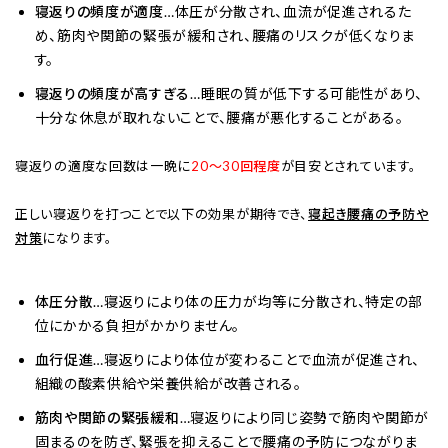
寝返りの頻度が適度
…体圧が分散され、血流が促進されるた
め、筋肉や関節の緊張が緩和され、腰痛のリスクが低くなりま
す。
寝返りの頻度が高すぎる
…睡眠の質が低下する可能性があり、
十分な休息が取れないことで、腰痛が悪化することがある。
寝返りの適度な回数は一晩に
20〜30回程度
が目安とされています。
正しい寝返りを打つことで以下の効果が期待でき、
寝起き腰痛の予防や
対策
になります。
体圧分散
…寝返りにより体の圧力が均等に分散され、特定の部
位にかかる負担がかかりません。
血行促進
…寝返りにより体位が変わることで血流が促進され、
組織の酸素供給や栄養供給が改善される。
筋肉や関節の緊張緩和
…寝返りにより同じ姿勢で筋肉や関節が
固まるのを防ぎ、緊張を抑えることで腰痛の予防につながりま