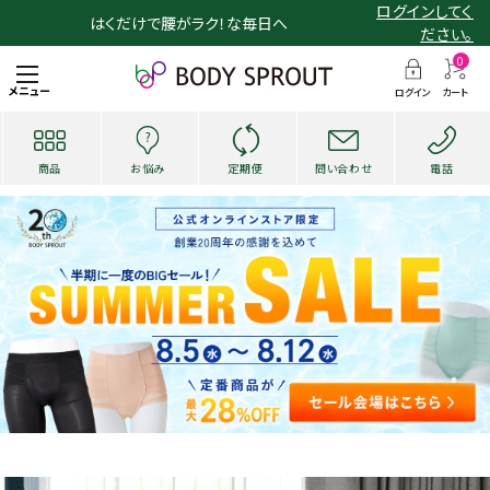
ログインしてく
はくだけで腰がラク！な毎日へ
ださい。
0
メニュー
ログイン
カート
商品
お悩み
定期便
問い合わせ
電話
search
お悩み・用途から探す
ショッピングガイド