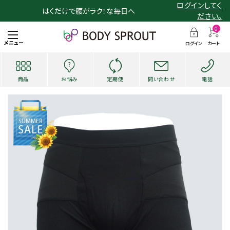
ログインしてく
はくだけで腰がラク！な毎日へ
ださい。
0
メニュー
ログイン
カート
商品
お悩み
定期便
問い合わせ
電話
search
お悩み・用途から探す
ショッピングガイド