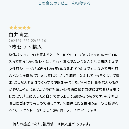
この商品のレビューを投稿する
★★★★★
白井貴之
2026/01/29 22:22:16
3枚セット購入
整体パンツZEROを買おうとしたら何やらヨモギのパンツの広告が目に
入って来ました✨買わずにいられず頼んでみたらなんと私の購入ミスで
女性用ショーツが届きました(笑)単なるポチりミスです… なので男性用
のパンツを改めて注文し直しました。到着後…入浴してさっそくはいて寝
ました。なんと朝までぐっすり快眠出来ました。翌日の仕事もなんか動き
が軽い…やっぱ良い…いや絶対良い👍腰痛に悩む友達に１枚あげる事に
しました。『気に入ったら自分で買うように』薦めるつもりです。今度の日
曜日にゴルフで会うので渡します。 ※間違えた女性用ショーツは嫁さん
へのプレゼントになりました(笑) 気に入ってはいてます‼️
※個人の感想であり、着用感には個人差があります。