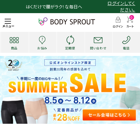
ログインしてく
はくだけで腰がラク！な毎日へ
ださい。
0
メニュー
ログイン
カート
商品
お悩み
定期便
問い合わせ
電話
search
お悩み・用途から探す
ショッピングガイド