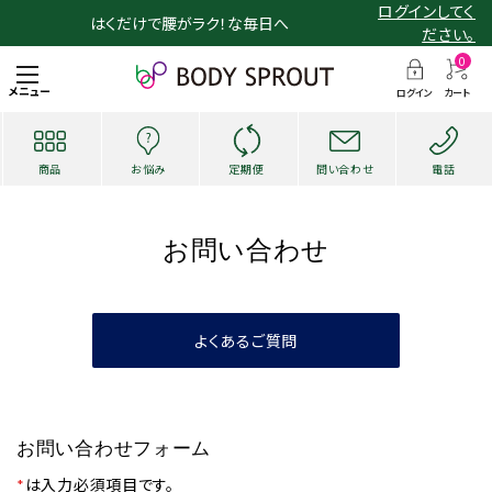
ログインしてく
はくだけで腰がラク！な毎日へ
ださい。
0
メニュー
ログイン
カート
商品
お悩み
定期便
問い合わせ
電話
お問い合わせ
よくあるご質問
search
お悩み・用途から探す
お問い合わせフォーム
*
は入力必須項目です。
ショッピングガイド